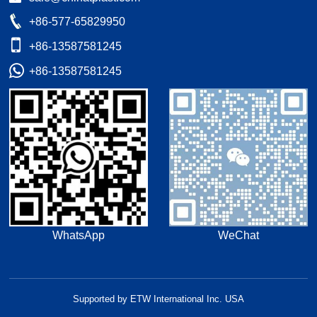
+86-577-65829950
+86-13587581245
+86-13587581245
WhatsApp
WeChat
Supported by ETW International Inc. USA